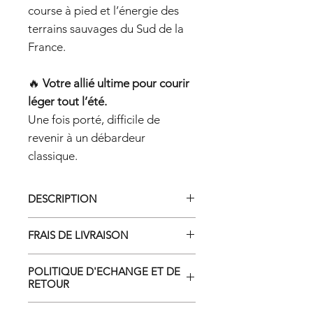
course à pied et l’énergie des
terrains sauvages du Sud de la
France.
🔥
Votre allié ultime pour courir
léger tout l’été.
Une fois porté, difficile de
revenir à un débardeur
classique.
DESCRIPTION
Débardeur Femme
FRAIS DE LIVRAISON
Idéal pour la course à pied par temps
chaud
Retrouvez tous les tarifs et délais sur
Ultra léger :
49g en taille M
POLITIQUE D'ECHANGE ET DE
la page :
Maille micro-perforée :
ventillation
RETOUR
LIVRAISON ET RETOURS
optimale
Si vous souhaitez retourner ou
Coupe ergonomique :
amplitude de