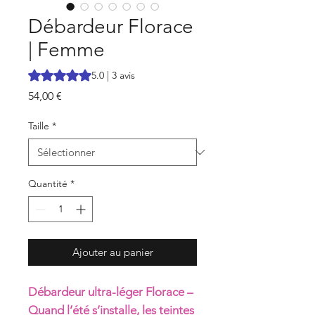
Débardeur Florace
| Femme
La note est de 5.0 sur cinq étoiles selon 3 avis
5.0 | 3 avis
Prix
54,00 €
Taille
*
Quantité
*
Ajouter au panier
Débardeur ultra-léger Florace –
Quand l’été s’installe, les teintes