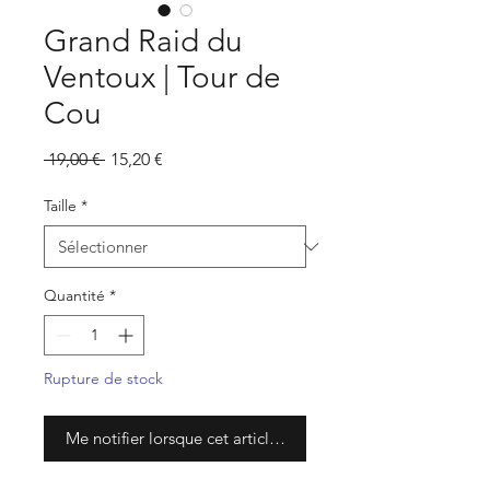
Grand Raid du
Ventoux | Tour de
Cou
Prix
Prix
 19,00 € 
15,20 €
original
promotionnel
Taille
*
Quantité
*
Rupture de stock
Me notifier lorsque cet article est disponible