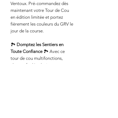
Ventoux. Pré-commandez dès
maintenant votre Tour de Cou
en édition limitée et portez
fièrement les couleurs du GRV le
jour de la course.
🏞️
Domptez les Sentiers en
Toute Confiance
🏞️ Avec ce
tour de cou multifonctions,
chaque foulée devient une
opportunité de repousser vos
limites en toute saison.
DESCRIPTION
Sans couture :
léger et élastique
PRÉ-COMMANDE
Multifonctionnel :
tour de cou, cache-