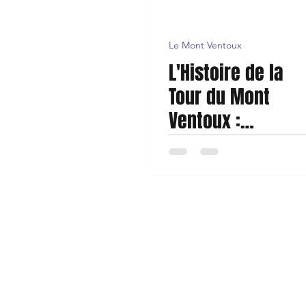
Le Mont Ventoux
L'Histoire de la
Tour du Mont
Ventoux :
Emblème du
Géant de
Provence
Boutique
Mon compte
À propos
Livraison et 
Contact
Conditions g