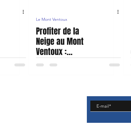
Le Mont Ventoux
Profiter de la
Neige au Mont
Ventoux :
Activités
Hivernales et
Conseils
Pratiques
retours
énérales de vente