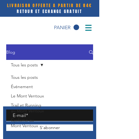
LIVRAISON OFFERTE A PARTIR DE 84€
RETOUR ET ECHANGE GRATUIT
PANIER
Blog
Tous les posts
Tous les posts
Événement
Le Mont Ventoux
Trail et Running
au Mont Ventoux
Cyclisme au
Mont Ventoux
S'abonner