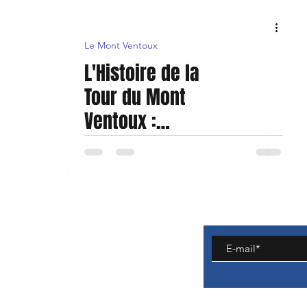
Le Mont Ventoux
L'Histoire de la
Tour du Mont
Ventoux :
Emblème du
Géant de
Provence
retours
énérales de vente