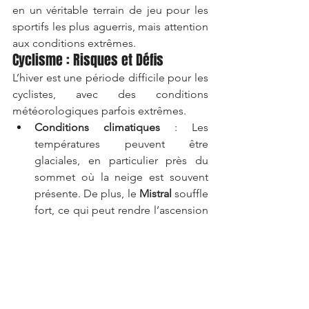
en un véritable terrain de jeu pour les 
sportifs les plus aguerris, mais attention 
aux conditions extrêmes.
Cyclisme : Risques et Défis
L’hiver est une période difficile pour les 
cyclistes, avec des conditions 
météorologiques parfois extrêmes.
Conditions climatiques
 : Les 
températures peuvent être 
glaciales, en particulier près du 
sommet où la neige est souvent 
présente. De plus, le 
Mistral
 souffle 
fort, ce qui peut rendre l’ascension 
dangereuse.
Conseil cyclisme
 : Si vous 
souhaitez vous lancer dans une 
montée hivernale, assurez-vous 
que les routes soient dégagées et 