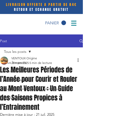
LIVRAISON OFFERTE A PARTIR DE 84€
RETOUR ET ECHANGE GRATUIT
PANIER
Post
Tous les posts
VENTOUX Origine
Tous les posts
25 mars 2025
5 min de lecture
Les Meilleures Périodes de
Événement
l’Année pour Courir et Rouler
Le Mont Ventoux
au Mont Ventoux : Un Guide
Trail et Running au Mont Ventoux
des Saisons Propices à
Cyclisme au Mont Ventoux
l’Entrainement
Dernière mise à jour :
21 juil. 2025