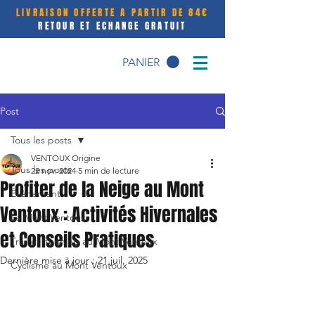
LIVRAISON OFFERTE A PARTIR DE 84€
RETOUR ET ECHANGE GRATUIT
PANIER
Post
Tous les posts
VENTOUX Origine
Tous les posts
22 nov. 2024
5 min de lecture
Profiter de la Neige au Mont
Événement
Ventoux : Activités Hivernales
Le Mont Ventoux
et Conseils Pratiques
Trail et Running au Mont Ventoux
Dernière mise à jour :
21 juil. 2025
Cyclisme au Mont Ventoux