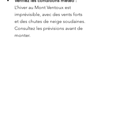
Vérifiez les conditions météo : 
L’hiver au Mont Ventoux est 
imprévisible, avec des vents forts 
et des chutes de neige soudaines. 
Consultez les prévisions avant de 
monter.
Habillez-vous en couches :
Adoptez un habillement en 
plusieurs couches pour ajuster 
votre protection contre le froid au 
fil de la journée.
Équipement de sécurité :
Emportez une trousse de premiers 
secours, un téléphone chargé, 
ainsi que des vivres pour les 
sorties longues.
Fermeture du sommet :
 Le 
sommet du Mont Ventoux est 
généralement fermé à la 