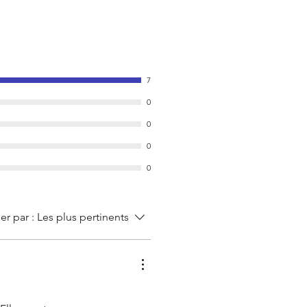
7
0
0
0
0
ier par :
Les plus pertinents