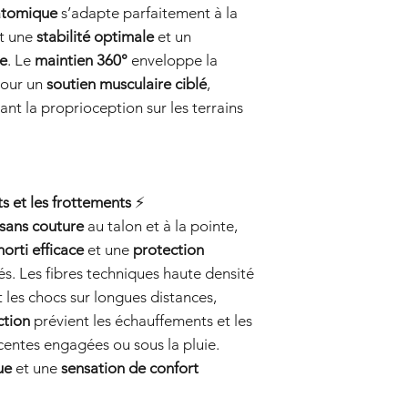
atomique
s’adapte parfaitement à la
nt une
stabilité optimale
et un
ée
. Le
maintien 360°
enveloppe la
 pour un
soutien musculaire ciblé
,
ant la proprioception sur les terrains
s et les frottements
⚡
 sans couture
au talon et à la pointe,
orti efficace
et une
protection
és. Les fibres techniques haute densité
t les chocs sur longues distances,
ction
prévient les échauffements et les
entes engagées ou sous la pluie.
ue
et une
sensation de confort