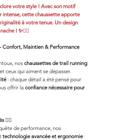
sommes là pour vous 
Coloris :
Blanc & Rou
Lavez à 30°C
clore votre style ! Avec son motif
l'échange gratuit dan
Matière :
(78%) Polyes
Ne laissez pas le vê
ir intense, cette chaussette apporte
compter du jour de l
Élasthanne
Ne tordez pas le vêt
cachet de la Poste o
Fabriqué en Afrique
riginalité à votre tenue. Un design
Utilisez des déterge
disposition faisant foi)
ache ! ✨🏃‍♀️
N'utilisez pas d'assou
Si vous êtes entre de
Séchez le vêtement à 
Le retour ou l’annula
recommandons de pren
Ne pas repasser. Ne 
 – Confort, Maintien & Performance
de la commande. Pour 
un ajustement et un 
email à l’adresse sui
contact@ventoux-origi
ntoux, nos
chaussettes de trail running
et ceux qui aiment se dépasser.
Les produits retourn
ité
: chaque détail a été pensé pour
leur état d'origine et
produit, accessoires,
s offrir la
confiance nécessaire pour
és
🏃‍♂️
 quête de performance, nos
nt
technologie avancée et ergonomie