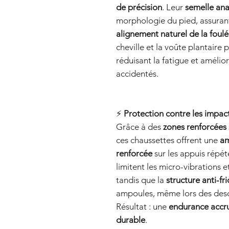
de précision
. Leur
semelle an
morphologie du pied, assura
alignement naturel de la foul
cheville et la voûte plantaire
réduisant la fatigue et amélior
accidentés.
⚡
Protection contre les impact
Grâce à des
zones renforcées
ces chaussettes offrent une
am
renforcée
sur les appuis répét
limitent les micro-vibrations e
tandis que la
structure anti-fri
ampoules, même lors des desc
Résultat : une
endurance accr
durable
.