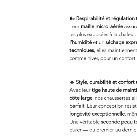
🌬️
Respirabilité et régulation
Leur
maille micro-aérée
assur
les plus exposées à la chaleur
l’humidité
et un
séchage expr
techniques
, elles maintiennen
comme hiver, pour un confort 
🔥
Style, durabilité et confort
Avec leur
tige haute de maint
côte large
, nos chaussettes al
parfait
. Leur conception résist
longévité exceptionnelle
, mêm
Une véritable
seconde peau t
durer — du premier au dernier