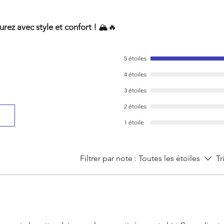
urez avec style et confort !
🏔️🔥
5 étoiles
4 étoiles
3 étoiles
2 étoiles
1 étoile
Filtrer par note :
Toutes les étoiles
Tr