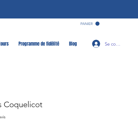
PANIER
tours
Programme de fidélité
Blog
Se connecter
s Coquelicot
sur cinq étoiles selon 7 avis
avis