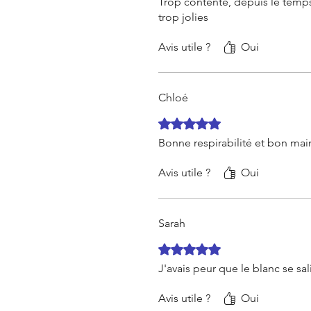
Trop contente, depuis le temps 
trop jolies
Avis utile ?
Oui
Chloé
Noté 5 sur 5.
Bonne respirabilité et bon main
Avis utile ?
Oui
Sarah
Noté 5 sur 5.
J'avais peur que le blanc se sal
Avis utile ?
Oui