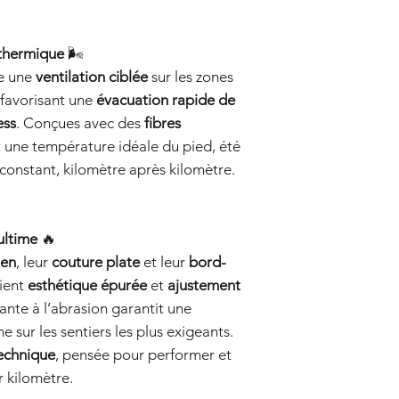
 thermique
🌬️
e une
ventilation ciblée
sur les zones
, favorisant une
évacuation rapide de
ess
. Conçues avec des
fibres
t une température idéale du pied, été
constant, kilomètre après kilomètre.
 ultime
🔥
ien
, leur
couture plate
et leur
bord-
lient
esthétique épurée
et
ajustement
ante à l’abrasion garantit une
e sur les sentiers les plus exigeants.
echnique
, pensée pour performer et
 kilomètre.