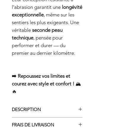
l’abrasion garantit une
longévité
exceptionnelle
, même sur les
sentiers les plus exigeants. Une
véritable
seconde peau
technique
, pensée pour
performer et durer — du
premier au dernier kilomètre.
➡️ Repoussez vos limites et
courez avec style et confort !
🏔️
🔥
DESCRIPTION
Chaussettes de Trail Running
FRAIS DE LIVRAISON
Taille haute :
15cm