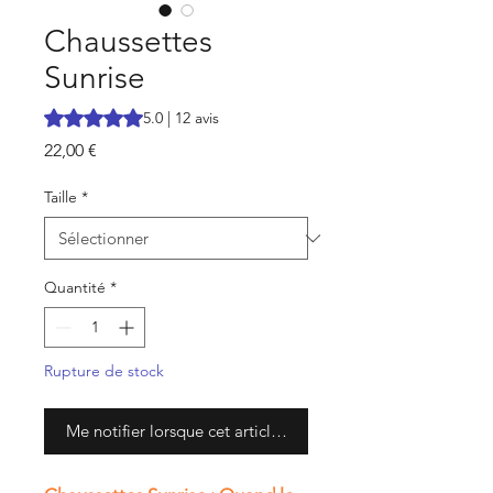
Chaussettes
Sunrise
La note est de 5.0 sur cinq étoiles selon 12 avis
5.0 | 12 avis
Prix
22,00 €
Taille
*
Quantité
*
Rupture de stock
Me notifier lorsque cet article est disponible