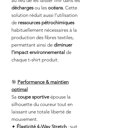
au lieu de les laisser finir dans les
décharges
ou les
océans
. Cette
solution réduit aussi l’utilisation
de
ressources pétrochimiques
habituellement nécessaires à la
production des fibres textiles,
permettant ainsi de
diminuer
l’impact environnemental
de
chaque t-shirt produit.
🎯
Performance & maintien
optimal
Sa
coupe sportive
épouse la
silhouette du coureur tout en
laissant une totale liberté de
mouvement.
✦
Élasticité 4-Way Stretch
: suit