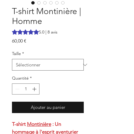
T-shirt Montinière |
Homme
La note est de 5.0 sur cinq étoiles selon 8 avis
5.0 | 8 avis
Prix
60,00 €
Taille
*
Quantité
*
Ajouter au panier
T-shirt
Montinière
: Un
hommage à l'esprit aventurier